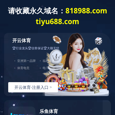
好博官方网页版
好博官方网页版-好博(中国)
总机：0510-88551801
E-mail：xibiao@cjcvk.com
产品展示
产品展示
返回