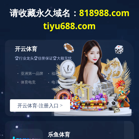
好博官方网页版
好博官方网页版-好博(中国)
总机：0510-88551801
E-mail：xibiao@cjcvk.com
产品展示
产品展示
返回