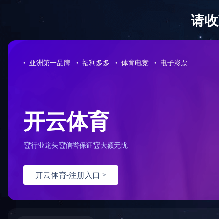
好博官方网页版
好博官
好博官方