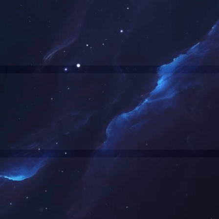
全螺纹螺柱
双头螺柱
特氟隆紧固件
烟
六角头螺栓
不锈钢六角头螺
网页版
上一页
1
2
3
4
5
6
下一页