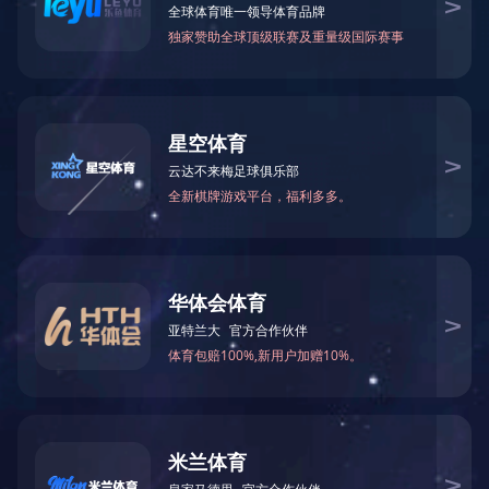
地址
江苏省无锡市新吴区
梅育路90号
总机
0510-88551801
销售部
0510-88551801 转 8301
0510-88551228