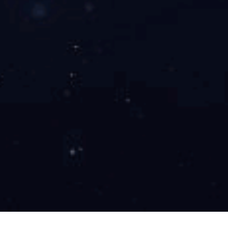
2021年4月公司搬迁至无锡市高新
2021
区梅育路90号
同年公司获评“高新技术企
业”、“无锡市科技研发机构”