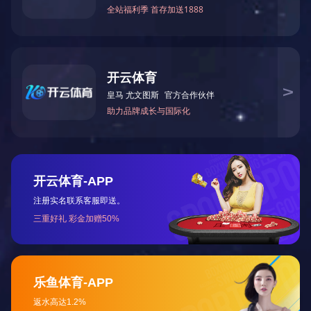
1999年
为
“
好博官方网页版-好博(中国)
”
同年公司获得
“ISO9001：质量管
理体系认证”证书
“ISO14001：环境管理体系认
证”证书
“ISO45001：
管理体系认证
”证书