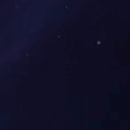
区（梅村）锡泰路225号