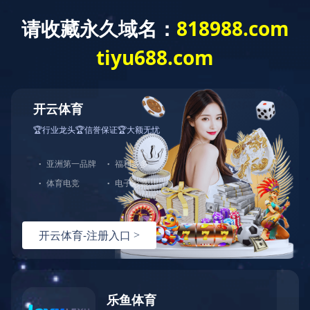
好博官方网页版
好博官方网页版-好博(中国)
总机：0510-88551801
E-mail：xibiao@cjcvk.com
关于我们
关于我们
返回
好博官方网页版-好博(中国) 始建于1956年，高新技术
企业，江苏省高端紧固件工程技术研究中心，江苏省
专精特新中小企业，江苏省绿色工厂，江苏省四星上
云企业，无锡市企业技术中心。专业生产各类高强度
紧固件，是中石化、中石油、中海油、中化集团及
著