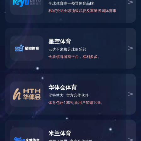
名
工程公司的资源市场成员单位，是万华化学集团、
恒力石化、古雷石化等大型一体化石油化工企业的
优
秀
供应商。产品覆盖范围广，可按国标、行标、美标
及德标等国内外标准生产米制、英制高强度紧固件，
也可按用户要求设计和制造非标准紧固件。材质除国
产优质碳素结构钢、合金结构钢、不锈钢、热强钢和
高温合金外，还有ASTM或ASME标准规定的材
料。“雄狮” 牌产品广泛应用于石油化工、煤化工、电
力、核电、压力容器、化工机械、船舶、公路、桥梁
以及机械制造等行业，其上乘的产品质量，规范详尽
的软件资料和热忱周到的服务，受到国内外客户的一
致好评，在同行业中享有较高的声誉。
本公司集60多年生产高强度紧固件的专业经验，拥
有高素质的人才队伍和坚实的技术基础，加工设备齐
全，测试手段完备，产品质量稳定，尤其是在低温性
能和高温性能方面具有
领先
优势。企业注重综合管理
水平的提高，坚持“以顾客为关注焦点”，“满足并超越
顾客的要求为已任”，“不断创新，持续改进”，取得了