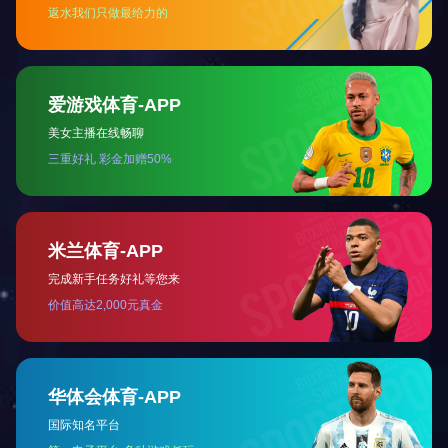
公司2005年以来先后荣获 “中国紧固件10强”，“中国
螺丝十佳名优品牌”，“江苏市场公认
名牌
产品”，“全国
质量服务信誉AAA级示范单位”等多种荣誉称号。
公司位于美丽的太湖之滨，交通便利，距硕放国际
机场5分钟路程，距沪宁高速硕放出口仅3分钟路程，
热忱欢迎国内外新老客户前来洽谈，我们愿竭诚为您
服务。