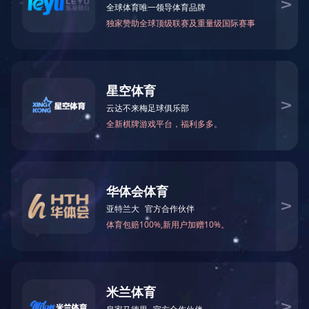
主要工程业绩
中石化镇海炼化2300万吨炼油改造项目
中石化镇海炼化基地（120万吨/年乙烯）项目
万华化学集团有限公司100万吨/年乙烯项目